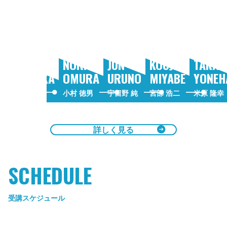
スクールコー
スクールコ
スクール
スクールコ
チ
ーチ
コーチ
ーチ
スクールコー
SHO
NORIO
JUN
KOUJI
TAKAYUK
NARUOKA
OMURA
URUNO
MIYABE
YONEHA
成岡 翔
小村 徳男
宇留野 純
宮部 浩二
米原 隆幸
詳しく見る
SCHEDULE
受講スケジュール