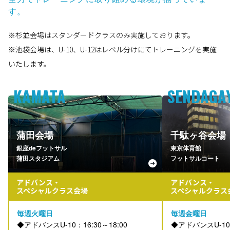
す。
※杉並会場はスタンダードクラスのみ実施しております。
※池袋会場は、U-10、U-12はレベル分けにてトレーニングを実施
いたします。
KAMATA
SENDAGA
蒲田会場
千駄ヶ谷会場
銀座deフットサル
東京体育館
蒲田スタジアム
フットサルコート
アドバンス・
アドバンス・
スペシャルクラス会場
スペシャルクラス
毎週火曜日
毎週金曜日
◆アドバンスU-10：16:30～18:00
◆アドバンスU-10：